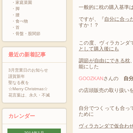
・家庭菜園
一般的に枕の購入基準は
・脚
・腰
ですが、『
自分に合っ
・食べ物
すか！？
・首
・骨盤・股関節
この度、ヴィラカンダ
として購入後にも
最近の新着記事
調節が自由にできる枕
能にした
3月営業日のお知らせ
謹賀新年
GOOZKAN
さんの
自分
聖なる夜を
☆Merry Christmas☆
の店頭販売の取り扱い
花言葉は、永久・不滅
自分でつくっても合っ
ために
カレンダー
ヴィラカンダで仮合わ