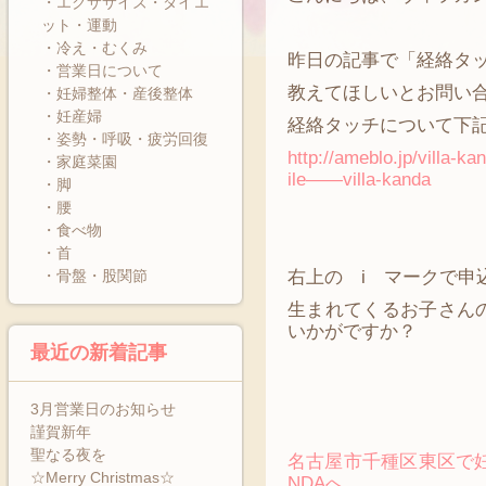
・エクササイズ・ダイエ
ット・運動
・冷え・むくみ
昨日の記事で「経絡タ
・営業日について
教えてほしいとお問い
・妊婦整体・産後整体
・妊産婦
経絡タッチについて下記を
・姿勢・呼吸・疲労回復
http://ameblo.jp/villa-
・家庭菜園
ile——villa-kanda
・脚
・腰
・食べ物
・首
・骨盤・股関節
右上の i マークで申
生まれてくるお子さん
いかがですか？
最近の新着記事
3月営業日のお知らせ
謹賀新年
聖なる夜を
名古屋市千種区東区で妊婦
☆Merry Christmas☆
NDAへ