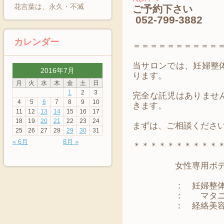
花言葉は、永久・不滅
ご予約下さい
052-799-3882
カレンダー
＝＝＝＝＝＝＝＝＝＝
当サロンでは、妊婦整
2016年7月
ります。
月
火
水
木
金
土
日
1
2
3
完全な託児はありませ
4
5
6
7
8
9
10
きます。
11
12
13
14
15
16
17
18
19
20
21
22
23
24
まずは、ご相談くださ
25
26
27
28
29
30
31
« 6月
8月 »
＊＊＊＊＊＊＊＊＊＊
女性専用ボディ
： 妊婦整体・
： マタニテ
： 経絡美容骨