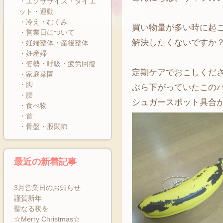
・エクササイズ・ダイエ
ット・運動
・冷え・むくみ
買い物量が多い時に起
・営業日について
解決したくないですか
・妊婦整体・産後整体
・妊産婦
・姿勢・呼吸・疲労回復
定期ケアでおこしくだ
・家庭菜園
・脚
ぶら下がっていたこの
・腰
シュガースポット具合が
・食べ物
・首
・骨盤・股関節
最近の新着記事
3月営業日のお知らせ
謹賀新年
聖なる夜を
☆Merry Christmas☆