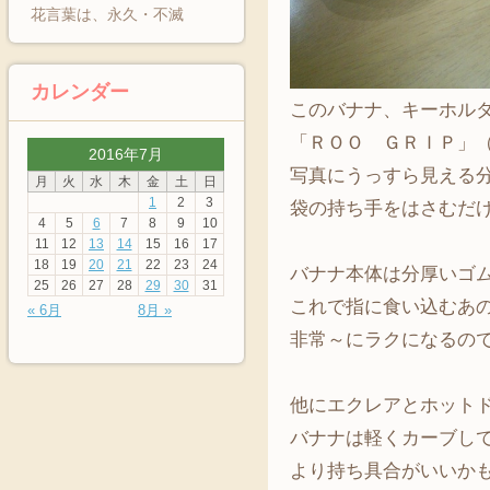
花言葉は、永久・不滅
カレンダー
このバナナ、キーホル
「ＲＯＯ ＧＲＩＰ」
2016年7月
写真にうっすら見える
月
火
水
木
金
土
日
1
2
3
袋の持ち手をはさむだ
4
5
6
7
8
9
10
11
12
13
14
15
16
17
18
19
20
21
22
23
24
バナナ本体は分厚いゴ
25
26
27
28
29
30
31
これで指に食い込むあ
« 6月
8月 »
非常～にラクになるの
他にエクレアとホット
バナナは軽くカーブし
より持ち具合がいいか