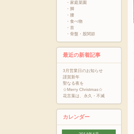
・家庭菜園
・脚
・腰
・食べ物
・首
・骨盤・股関節
最近の新着記事
3月営業日のお知らせ
謹賀新年
聖なる夜を
☆Merry Christmas☆
花言葉は、永久・不滅
カレンダー