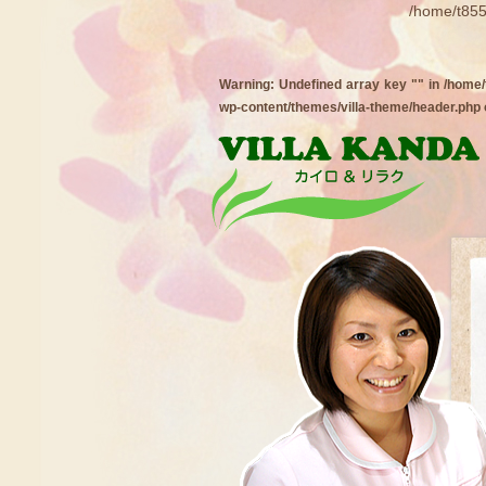
/home/t855
Warning
: Undefined array key "" in
/home/
wp-content/themes/villa-theme/header.php