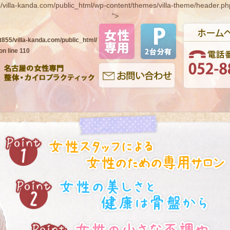
/villa-kanda.com/public_html/wp-content/themes/villa-theme/header.ph
">
t855/villa-kanda.com/public_html/
on line
110