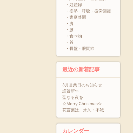
・妊産婦
・姿勢・呼吸・疲労回復
・家庭菜園
・脚
・腰
・食べ物
・首
・骨盤・股関節
最近の新着記事
3月営業日のお知らせ
謹賀新年
聖なる夜を
☆Merry Christmas☆
花言葉は、永久・不滅
カレンダー