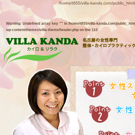
/home/t855/villa-kanda.com/public_html
Warning
: Undefined array key "" in
/home/t855/villa-kanda.com/public_htm
wp-content/themes/villa-theme/header.php
on line
110