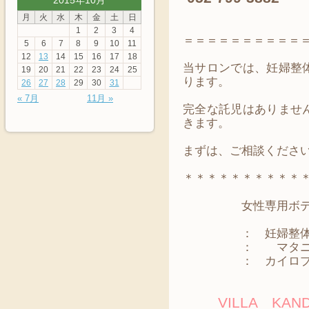
2015年10月
月
火
水
木
金
土
日
1
2
3
4
＝＝＝＝＝＝＝＝＝＝
5
6
7
8
9
10
11
12
13
14
15
16
17
18
当サロンでは、妊婦整
19
20
21
22
23
24
25
ります。
26
27
28
29
30
31
« 7月
11月 »
完全な託児はありませ
きます。
まずは、ご相談くださ
＊＊＊＊＊＊＊＊＊＊
女性専用ボディ
： 妊婦整体・
： マタニテ
： カイロプラ
VILLA K