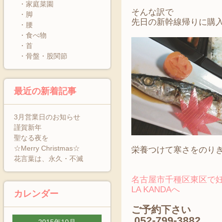
・家庭菜園
そんな訳で
・脚
先日の新幹線帰りに購
・腰
・食べ物
・首
・骨盤・股関節
最近の新着記事
3月営業日のお知らせ
謹賀新年
聖なる夜を
☆Merry Christmas☆
栄養つけて寒さをのり
花言葉は、永久・不滅
名古屋市千種区東区で妊
LA KANDAへ
カレンダー
ご予約下さい
052-799-3882