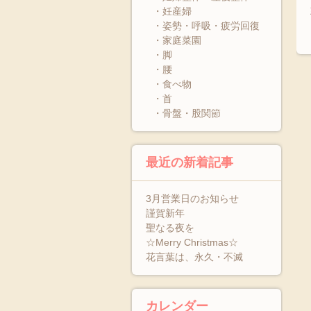
・妊産婦
・姿勢・呼吸・疲労回復
・家庭菜園
・脚
・腰
・食べ物
・首
・骨盤・股関節
最近の新着記事
3月営業日のお知らせ
謹賀新年
聖なる夜を
☆Merry Christmas☆
花言葉は、永久・不滅
カレンダー