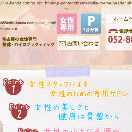
/villa-kanda.com/public_html/wp-content/themes/villa-theme/header.ph
">
t855/villa-kanda.com/public_html/
on line
110