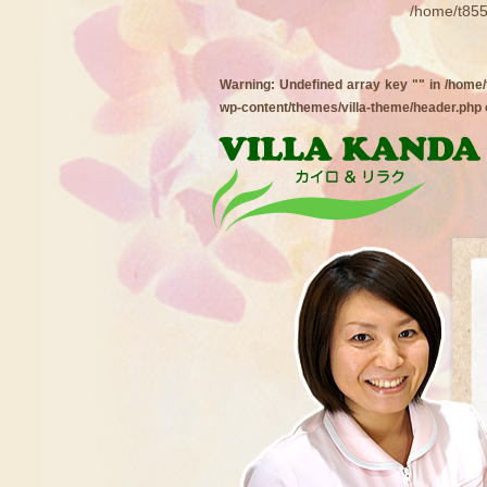
/home/t855
Warning
: Undefined array key "" in
/home/
wp-content/themes/villa-theme/header.php