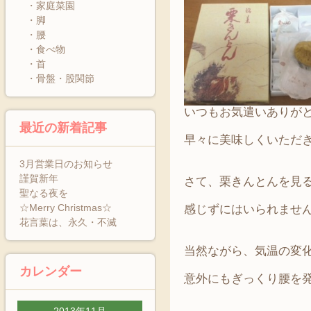
・家庭菜園
・脚
・腰
・食べ物
・首
・骨盤・股関節
いつもお気遣いありがとう
最近の新着記事
早々に美味しくいただきま
3月営業日のお知らせ
謹賀新年
さて、栗きんとんを見
聖なる夜を
☆Merry Christmas☆
感じずにはいられませ
花言葉は、永久・不滅
当然ながら、気温の変
カレンダー
意外にもぎっくり腰を