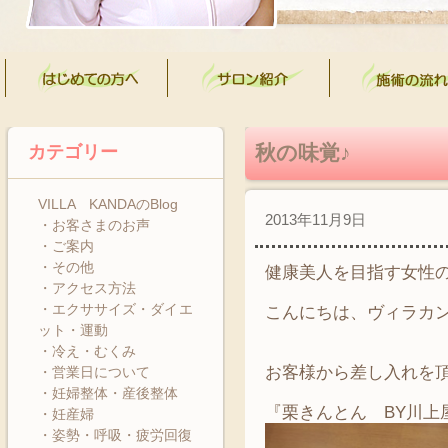
秋の味覚♪
カテゴリー
VILLA KANDAのBlog
2013年11月9日
・お客さまのお声
・ご案内
・その他
健康美人を目指す女性
・アクセス方法
・エクササイズ・ダイエ
こんにちは、ヴィラカ
ット・運動
・冷え・むくみ
お客様から差し入れを
・営業日について
・妊婦整体・産後整体
『栗きんとん BY川上
・妊産婦
・姿勢・呼吸・疲労回復