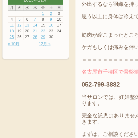
2013年11月
外出するなら羽織を持
月
火
水
木
金
土
日
1
2
3
思う以上に身体は冷え
4
5
6
7
8
9
10
11
12
13
14
15
16
17
18
19
20
21
22
23
24
筋肉が縮こまったとこ
25
26
27
28
29
30
« 10月
12月 »
ケガもしくは痛みを伴
＝＝＝＝＝＝＝＝＝＝
名古屋市千種区で骨盤矯正
052-799-3882
当サロンでは、妊婦整
ります。
完全な託児はありませ
きます。
まずは、ご相談くださ